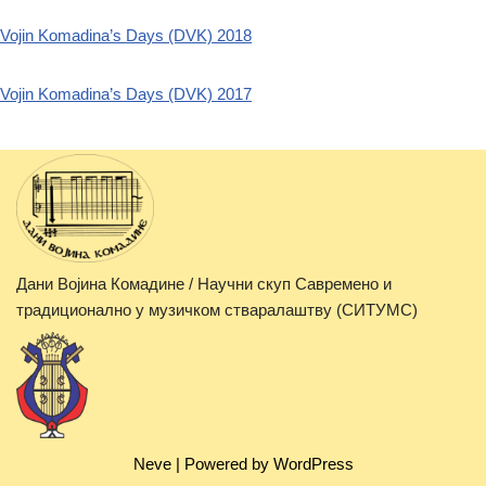
Vojin Komadina’s Days (DVK) 2018
Vojin Komadina’s Days (DVK) 2017
Дани Војина Комадине / Научни скуп Савремено и
традиционално у музичком стваралаштву (СИТУМС)
Neve
| Powered by
WordPress