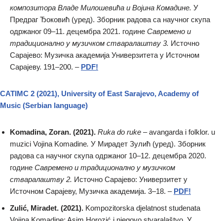
композитора Владе Милошевића и Војина Комадине.
У
Предраг Ђоковић (уред). Зборник радова са научног скупа
одржаног 09–11. децембра 2021. године
Савремено и
традиционално у музичком стваралаштву 3.
Источно
Сарајево: Музичка академија Универзитета у Источном
Сарајеву. 191–200. –
PDF!
CATIMC 2 (2021), University of East Sarajevo, Academy of
Мusic (Serbian language)
Komadina, Zoran. (2021).
Ruka do ruke
– avangarda i folklor. u
muzici Vojina Komadine
.
У Мирадет Зулић (уред). Зборник
радова са научног скупа одржаног 10–12. децембра 2020.
године
Савремено и традиционално у музичком
стваралаштву 2.
Источно Сарајево: Универзитет у
Источном Сарајеву, Музичка академија. 3–18. –
PDF!
Zulić, Miradet. (2021).
Kompozitorska djelatnost studenata
Vojina Komadine: Asim Horozić i njegovo stvaralaštvo. У