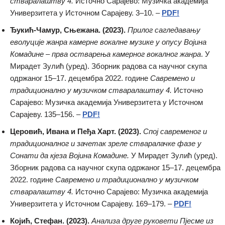
стваралаштву 4.
Источно Сарајево: Музичка академија
Универзитета у Источном Сарајеву. 3–10. –
PDF!
Ђукић-Чамур, Сњежана. (2023).
Прилог сагледавању
еволуције жанра камерне вокалне музике у опусу Војина
Комадине – прва остварења камерног вокалног жанра
. У
Мирадет Зулић (уред). Зборник радова са научног скупа
одржаног 15–17. децембра 2022. године
Савремено и
традиционално у музичком стваралаштву 4.
Источно
Сарајево: Музичка академија Универзитета у Источном
Сарајеву. 135–156. –
PDF!
Церовић, Ивана и Пеђа Харт. (2023).
Спој савременог и
традиционалног и зачетак зреле стваралачке фазе у
Сонати да кјеза Војина Комадине.
У Мирадет Зулић (уред).
Зборник радова са научног скупа одржаног 15–17. децембра
2022. године
Савремено и традиционално у музичком
стваралаштву 4.
Источно Сарајево: Музичка академија
Универзитета у Источном Сарајеву. 169–179. –
PDF!
Којић, Стефан. (2023).
Анализа друге руковети Пјесме из