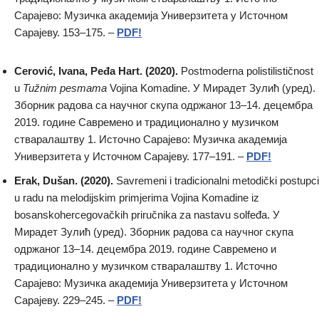
Сарајево: Музичка академија Универзитета у Источном
Сарајеву. 153–175. –
PDF!
Cerović, Ivana, Peđa Hart. (2020).
Postmoderna polistilističnost
u
Tužnim pesmama
Vojina Komadine. У Мирадет Зулић (уред).
Зборник радова са научног скупа одржаног 13–14. децембра
2019. године Савремено и традиционално у музичком
стваралаштву 1. Источно Сарајево: Музичка академија
Универзитета у Источном Сарајеву. 177–191. –
PDF!
Erak, Dušan. (2020).
Savremeni i tradicionalni metodički postupci
u radu na melodijskim primjerima Vojina Komadine iz
bosanskohercegovačkih priručnika za nastavu solfeđa. У
Мирадет Зулић (уред). Зборник радова са научног скупа
одржаног 13–14. децембра 2019. године Савремено и
традиционално у музичком стваралаштву 1. Источно
Сарајево: Музичка академија Универзитета у Источном
Сарајеву. 229–245. –
PDF!