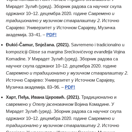
Мирадет Зулић (уред). Зборник радова са научног скупа
одржаног 10–12. децембра 2020. године
Савремено и
традиционално у музичком стваралаштву 2
. Источно
Сарајево: Универзитет у Источном Сарајеву, Музичка
академија. 33–41. –
PDF!
Đukić-Čamur, Snježana. (2021).
Savremeno i tradicionalno u
kompoziciji
Glose sa margina Srećkovićevog evanđelja
Vojina
Komadine. У Мирадет Зулић (уред). Зборник радова са
научног скупа одржаног 10–12. децембра 2020. године
Савремено и традиционално у музичком стваралаштву 2
.
Источно Сарајево: Универзитет у Источном Сарајеву,
Музичка академија. 83–96. –
PDF!
Харт, Пеђа, Ивана Церовић. (2021).
Традиционално и
савремено у
Опелу јасеновачком
Војина Комадине. У
Мирадет Зулић (уред). Зборник радова са научног скупа
одржаног 10–12. децембра 2020. године
Савремено и
традиционално у музичком стваралаштву 2
. Источно