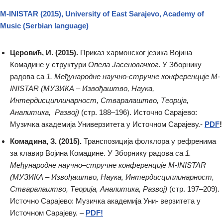
M-INISTAR (2015), University of East Sarajevo, Academy of
Мusic (Serbian language)
Церовић, И. (2015).
Приказ хармонског језика Војина
Комадине у структури
Опела Јасеновачког
. У Зборнику
радова са
1. Међународне научно-стручне конференције M-
INISTAR (МУЗИКА – Извођаштво, Наука,
Интердисциплинарност, Стваралаштво, Теорија,
Аналитика, Развој)
(стр. 188–196). Источно Сарајево:
Музичка aкадемија Универзитета у Источном Сарајеву.-
PDF
!
Комадина, З. (2015).
Транспозиција фолклора у рефренима
за клавир Војина Комадине. У Зборнику радова са
1.
Међународне научно–стручне конференције M-INISTAR
(МУЗИКА – Извођаштво, Наука, Интердисциплинарност,
Стваралаштво, Теорија, Аналитика, Развој)
(стр. 197–209).
Источно Сарајево: Музичка академија Уни- верзитета у
Источном Сарајеву. –
PDF!