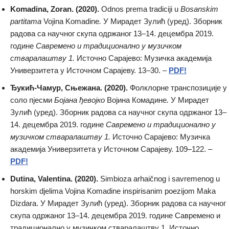
Komadina, Zoran. (2020).
Odnos prema tradiciji u
Bosanskim
partitama
Vojina Komadine
.
У Мирадет Зулић (уред). Зборник
радова са научног скупа одржаног 13–14. децембра 2019.
године
Савремено и традиционално у музичком
стваралаштву 1.
Источно Сарајево: Музичка академија
Универзитета у Источном Сарајеву. 13–30. –
PDF!
Ђукић-Чамур, Сњежана. (2020).
Фолклорне транспозиције у
соло пјесми
Бојана ђевојко
Војина Комадине
.
У Мирадет
Зулић (уред). Зборник радова са научног скупа одржаног 13–
14. децембра 2019. године
Савремено и традиционално у
музичком стваралаштву 1.
Источно Сарајево: Музичка
академија Универзитета у Источном Сарајеву. 109–122. –
PDF!
Dutina, Valentina. (2020).
Simbioza arhaičnog i savremenog u
horskim djelima Vojina Komadine inspirisanim poezijom Maka
Dizdara. У Мирадет Зулић (уред). Зборник радова са научног
скупа одржаног 13–14. децембра 2019. године Савремено и
традиционално у музичком стваралаштву 1. Источно