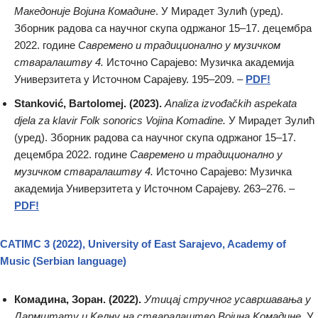
Македоније Војина Комадине
. У Мирадет Зулић (уред).
Зборник радова са научног скупа одржаног 15–17. децембра
2022. године
Савремено и традиционално у музичком
стваралаштву 4.
Источно Сарајево: Музичка академија
Универзитета у Источном Сарајеву. 195–209. –
PDF!
Stanković, Bartolomej. (2023).
Analiza izvođačkih aspekata
djela za klavir Folk sonorics Vojina Komadine.
У Мирадет Зулић
(уред). Зборник радова са научног скупа одржаног 15–17.
децембра 2022. године
Савремено и традиционално у
музичком стваралаштву 4.
Источно Сарајево: Музичка
академија Универзитета у Источном Сарајеву. 263–276. –
PDF!
CATIMC 3 (2022), University of East Sarajevo, Academy of
Мusic (Serbian language)
Комадина, Зоран. (2022).
Утицај стручног усавршавања у
Дармштату и Kелну на стваралаштво Војина Kомадине.
У