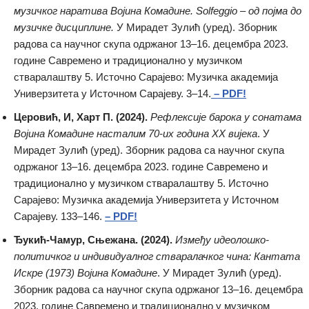
музичког наратива Војина Комадине. Solfeggio – од појма до
музичке дисциплине.
У Мирадет Зулић (уред). Зборник
радова са научног скупа одржаног 13–16. децембра 2023.
године Савремено и традиционално у музичком
стваралаштву 5. Источно Сарајево: Музичка академија
Универзитета у Источном Сарајеву. 3–14.
– PDF!
Церовић, И, Харт П. (2024).
Рефлексије барока у сонатама
Војина Комадине насталим 70-их година XX вијека
. У
Мирадет Зулић (уред). Зборник радова са научног скупа
одржаног 13–16. децембра 2023. године Савремено и
традиционално у музичком стваралаштву 5. Источно
Сарајево: Музичка академија Универзитета у Источном
Сарајеву. 133–146.
– PDF!
Ђукић-Чамур, Сњежана. (2024).
Између идеолошко-
политичког и индивидуалног стваралачког чина: Кантата
Искре (1973) Војина Комадине
. У Мирадет Зулић (уред).
Зборник радова са научног скупа одржаног 13–16. децембра
2023. године Савремено и традиционално у музичком