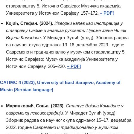
стваралаштву 5. Источно Сарајево: Музичка академија
Универзитета у Источном Сарајеву. 157–172.
– PDF!
Којић, Стефан. (2024).
Изворни напев као инспирација у
стварању Седме и анализа руковети Пјесме Јање Чичак
Војина Комадине
. У Мирадет Зулић (уред). Зборник радова
са научног скупа одржаног 13–16. децембра 2023. године
Савремено и традиционално у музичком стваралаштву 5.
Источно Сарајево: Музичка академија Универзитета у
Источном Сарајеву. 205–220.
– PDF!
CATIMC 4 (2023), University of East Sarajevo, Academy of
Мusic (Serbian language)
Маринковић, Соња. (2023).
Статус Војина Комадине у
савременој лексикографији.
У Мирадет Зулић (уред).
Зборник радова са научног скупа одржаног 15–17. децембра
2022. године
Савремено и традиционално у музичком