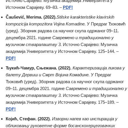
Источно Сарајево: Музичка академија Универзитета у
Источном Сарајеву. 69–83. –
PDF!
Čaušević, Merima. (2022).
Stilske karakteristike klavirskih
kompozicija kompozitora Vojina Komadine.
У Предраг Ђоковић
(уред). Зборник радова са научног скупа одржаног 09–11.
децембра 2021. године
Савремено и традиционално у
музичком стваралаштву 3.
Источно Сарајево: Музичка
академија Универзитета у Источном Сарајеву. 125–144. –
PDF!
Ђукић-Чамур, Сњежана. (2022).
Карактеризација ликова у
балету Дервиш и Смрт Војина Комадине.
У Предраг
Ђоковић (уред). Зборник радова са научног скупа одржаног
09–11. децембра 2021. године
Савремено и традиционално у
музичком стваралаштву 3.
Источно Сарајево: Музичка
академија Универзитета у Источном Сарајеву. 175–189. –
PDF!
Којић, Стефан. (2022).
Изворни напев као инспирација у
обликовању руковетне форме босанскохерцеговачких