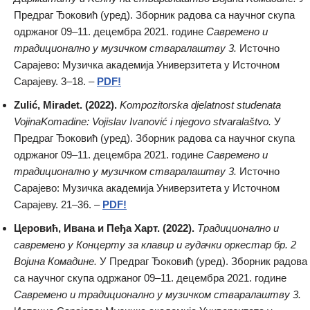
Предраг Ђоковић (уред). Зборник радова са научног скупа
одржаног 09–11. децембра 2021. године
Савремено и
традиционално у музичком стваралаштву 3.
Источно
Сарајево: Музичка академија Универзитета у Источном
Сарајеву. 3–18. –
PDF!
Zulić, Miradet. (2022).
Kompozitorska djelatnost studenata
VojinaKomadine: Vojislav Ivanović i njegovo stvaralaštvo.
У
Предраг Ђоковић (уред). Зборник радова са научног скупа
одржаног 09–11. децембра 2021. године
Савремено и
традиционално у музичком стваралаштву 3.
Источно
Сарајево: Музичка академија Универзитета у Источном
Сарајеву. 21–36. –
PDF!
Церовић, Ивана и Пеђа Харт. (2022).
Традиционално и
савремено у Концерту за клавир и гудачки оркестар бр. 2
Војина Комадине.
У Предраг Ђоковић (уред). Зборник радова
са научног скупа одржаног 09–11. децембра 2021. године
Савремено и традиционално у музичком стваралаштву 3.