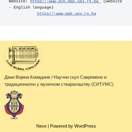
Website: 
https//:www.dvk.mak.ues.rs.ba 
 (website 
- English language)

https//:www.mak.ues.rs.ba
Дани Војина Комадине / Научни скуп Савремено и
традиционално у музичком стваралаштву (СИТУМС)
Neve
| Powered by
WordPress