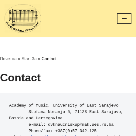
Skip
to
content
Почетна
»
Start 3a
»
Contact
Contact
Academy of Music, University of East Sarajevo

	Stefana Nemanje 5, 71123 East Sarajevo, 
Bosnia and Herzegovina

	e-mail: dvknaucniskup@mak.ues.rs.ba

	Phone/fax: +387(0)57 342-125
