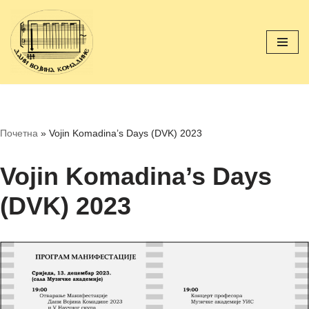
Skip
to
content
Почетна
»
Vojin Komadina’s Days (DVK) 2023
Vojin Komadina’s Days
(DVK) 2023