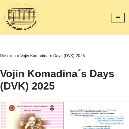
Skip
to
content
Почетна
»
Vojin Komadina´s Days (DVK) 2025
Vojin Komadina´s Days
(DVK) 2025