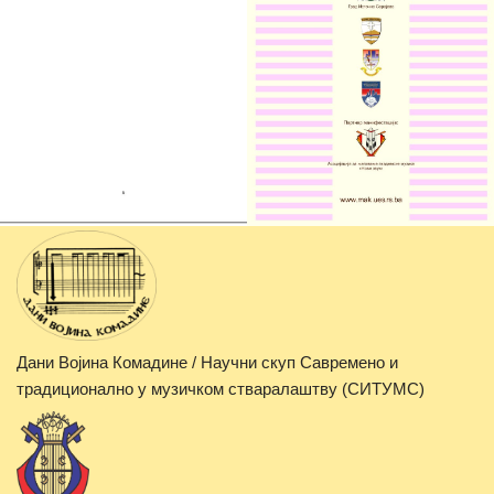
Дани Војина Комадине / Научни скуп Савремено и
традиционално у музичком стваралаштву (СИТУМС)