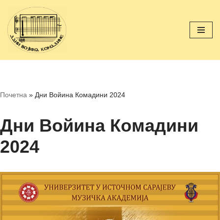
Перейти
к
содержимому
Почетна
»
Дни Войина Комадини 2024
Дни Войина Комадини
2024