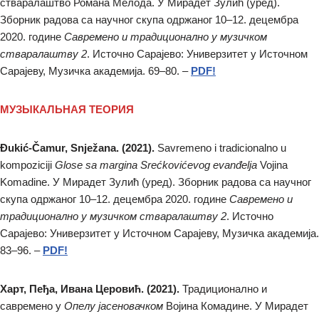
стваралаштво Романа Мелода. У Мирадет Зулић (уред).
Зборник радова са научног скупа одржаног 10–12. децембра
2020. године
Савремено и традиционално у музичком
стваралаштву 2
. Источно Сарајево: Универзитет у Источном
Сарајеву, Музичка академија. 69–80. –
PDF!
МУЗЫКАЛЬНАЯ ТЕОРИЯ
Đukić-Čamur, Snježana. (2021).
Savremeno i tradicionalno u
kompoziciji
Glose sa margina Srećkovićevog evanđelja
Vojina
Komadine. У Мирадет Зулић (уред). Зборник радова са научног
скупа одржаног 10–12. децембра 2020. године
Савремено и
традиционално у музичком стваралаштву 2
. Источно
Сарајево: Универзитет у Источном Сарајеву, Музичка академија.
83–96. –
PDF!
Харт, Пеђа, Ивана Церовић. (2021).
Традиционално и
савремено у
Опелу јасеновачком
Војина Комадине. У Мирадет