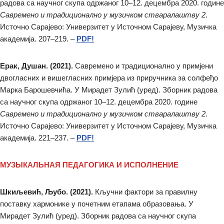
радова са научног скупа одржаног 10–12. децембра 2020. године
Савремено и традиционално у музичком стваралаштву 2
.
Источно Сарајево: Универзитет у Источном Сарајеву, Музичка
академија. 207–219. –
PDF!
Ерак, Душан. (2021).
Савремено и традиционално у примјени
двогласних и вишегласних примјера из приручника за солфеђо
Марка Барошевчића. У Мирадет Зулић (уред). Зборник радова
са научног скупа одржаног 10–12. децембра 2020. године
Савремено и традиционално у музичком стваралаштву 2
.
Источно Сарајево: Универзитет у Источном Сарајеву, Музичка
академија. 221–237. –
PDF!
МУЗЫКАЛЬНАЯ ПЕДАГОГИКА И ИСПОЛНЕНИЕ
Шкиљевић, Љубо. (2021).
Кључни фактори за правилну
поставку хармонике у почетним етапама образовања. У
Мирадет Зулић (уред). Зборник радова са научног скупа