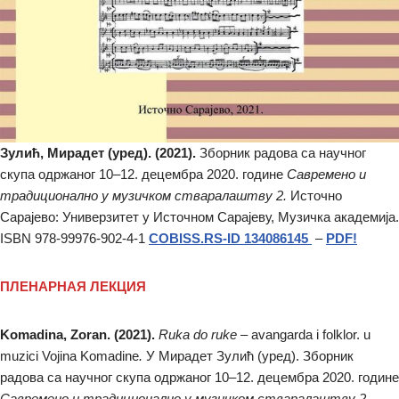
Зулић, Мирадет (уред). (2021).
Зборник радова са научног
скупа одржаног 10–12. децембра 2020. године
Савремено и
традиционално у музичком стваралаштву 2.
Источно
Сарајево: Универзитет у Источном Сарајеву, Музичка академија.
ISBN 978-99976-902-4-1
COBISS.RS-ID 134086145
–
PDF!
ПЛЕНАРНАЯ ЛЕКЦИЯ
Komadina, Zoran. (2021).
Ruka do ruke
– avangarda i folklor. u
muzici Vojina Komadine
.
У Мирадет Зулић (уред). Зборник
радова са научног скупа одржаног 10–12. децембра 2020. године
Савремено и традиционално у музичком стваралаштву 2.