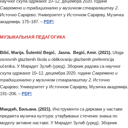
научног скупа одржаног 10–12. децембра 2020. године
Савремено и традиционално у музичком стваралаштву 2
.
Источно Сарајево: Универзитет у Источном Сарајеву, Музичка
академија. 175–187. –
PDF!
МУЗЫКАЛЬНАЯ ПЕДАГОГИКА
Bilić, Marija. Šulentić Begić, Jasna. Begić, Amir. (2021).
Uloga
osnovnih glazbenih škola u oblikovanju glazbenih preferencija
učenika. У Мирадет Зулић (уред). Зборник радова са научног
скупа одржаног 10–12. децембра 2020. године
Савремено и
традиционално у музичком стваралаштву 2
. Источно
Сарајево: Универзитет у Источном Сарајеву, Музичка академија.
191–206. –
PDF!
Мандић, Биљана. (2021).
Инструменти са диркама у настави
предмета музичка култура: утврђивање стечених знања по
моделу активне наставе. У Мирадет Зулић (уред). Зборник