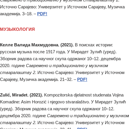
Источно Сарајево: Универзитет у Источном Сарајеву, Музичка
академија. 3–18. –
PDF!
МУЗЫКОЛОГИЯ
Келле Валида Махмудовна. (2021).
В поисках истории:
русская музыка после 1917 года. У Мирадет Зулић (уред).
Зборник радова са научног скупа одржаног 10–12. децембра
2020. године
Савремено и традиционално у музичком
стваралаштву 2
. Источно Сарајево: Универзитет у Источном
Сарајеву, Музичка академија. 21–32. –
PDF!
Zulić, Miradet. (2021).
Kompozitorska djelatnost studenata Vojina
Komadine: Asim Horozić i njegovo stvaralaštvo. У Мирадет Зулић
(уред). Зборник радова са научног скупа одржаног 10–12.
децембра 2020. године
Савремено и традиционално у музичком
стваралаштву 2
. Источно Сарајево: Универзитет у Источном