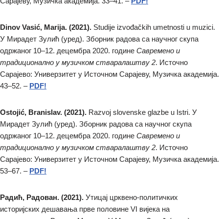
Сарајеву, Музичка академија. 33–41. –
PDF!
Dinov Vasić, Marija. (2021).
Studije izvođačkih umetnosti u muzici.
У Мирадет Зулић (уред). Зборник радова са научног скупа
одржаног 10–12. децембра 2020. године
Савремено и
традиционално у музичком стваралаштву 2
. Источно
Сарајево: Универзитет у Источном Сарајеву, Музичка академија.
43–52. –
PDF!
Ostojić, Branislav. (2021).
Razvoj slovenske glazbe u Istri. У
Мирадет Зулић (уред). Зборник радова са научног скупа
одржаног 10–12. децембра 2020. године
Савремено и
традиционално у музичком стваралаштву 2
. Источно
Сарајево: Универзитет у Источном Сарајеву, Музичка академија.
53–67. –
PDF!
Радић, Радован. (2021).
Утицај црквено-политичких
историјских дешавања прве половине VI вијека на