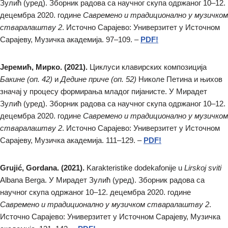
Зулић (уред). Зборник радова са научног скупа одржаног 10–12.
децембра 2020. године
Савремено и традиционално у музичком
стваралаштву 2
. Источно Сарајево: Универзитет у Источном
Сарајеву, Музичка академија. 97–109. –
PDF!
Јеремић, Мирко. (2021).
Циклуси клавирских композиција
Бакине (оп. 42)
и
Дедине приче (оп. 52)
Николе Петина и њихов
значај у процесу формирања младог пијанисте. У Мирадет
Зулић (уред). Зборник радова са научног скупа одржаног 10–12.
децембра 2020. године
Савремено и традиционално у музичком
стваралаштву 2
. Источно Сарајево: Универзитет у Источном
Сарајеву, Музичка академија. 111–129. –
PDF!
Grujić, Gordana. (2021).
Karakteristike dodekafonije u
Lirskoj sviti
Albana Berga. У Мирадет Зулић (уред). Зборник радова са
научног скупа одржаног 10–12. децембра 2020. године
Савремено и традиционално у музичком стваралаштву 2
.
Источно Сарајево: Универзитет у Источном Сарајеву, Музичка