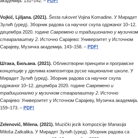
академија. 131–142. –
PDF!
Vojkić, Ljiljana. (2021).
Šesta rukovet
Vojina Komadine. У Мирадет
Зулић (уред). Зборник радова са научног скупа одржаног 10–12.
децембра 2020. године
Савремено и традиционално у музичком
стваралаштву 2
. Источно Сарајево: Универзитет у Источном
Сарајеву, Музичка академија. 143–158. –
PDF!
Штака, Биљана. (2021).
Обликотворни принципи и програмске
концепције у дјелима композитора руске националне школе. У
Мирадет Зулић (уред). Зборник радова са научног скупа
одржаног 10–12. децембра 2020. године
Савремено и
традиционално у музичком стваралаштву 2
. Источно
Сарајево: Универзитет у Источном Сарајеву, Музичка академија.
159–173. –
PDF!
Zelenović, Milena. (2021).
Muzički jezik kompozicije
Manasija
Miloša Zatkalika. У Мирадет Зулић (уред). Зборник радова са