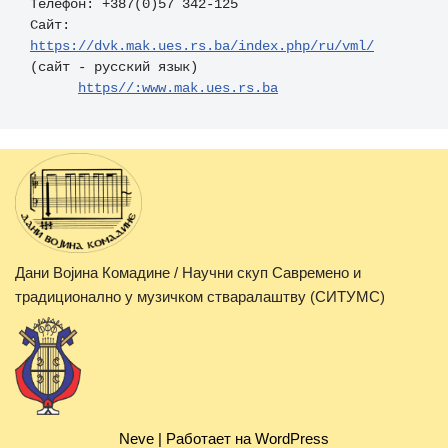
Телефон: +387(0)57 342-125 

Сайт: 
https://dvk.mak.ues.rs.ba/index.php/ru/vml/
(сайт - русский язык)

https//:www.mak.ues.rs.ba
Дани Војина Комадине / Научни скуп Савремено и
традиционално у музичком стваралаштву (СИТУМС)
Neve
| Работает на
WordPress