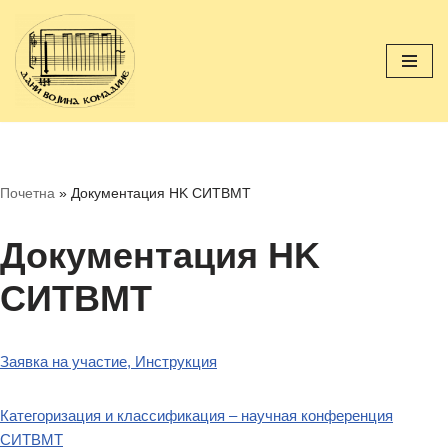
Перейти
к
содержимому
Почетна
»
Документация НK СИТВМТ
Документация НK
СИТВМТ
Заявка на участие, Инструкция
Категоризация и классификация – научная конференция
СИТВМТ