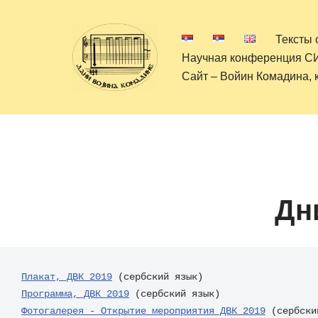
Тексты 
Перейти
Научная конференция 
к
Сайт – Войин Комадинa, 
содержимому
Дн
Плакат, ДВК 2019
Программа, ДВК 2019
Фотогалерея - Открытие мероприятия ДВК 2019
 (сербски