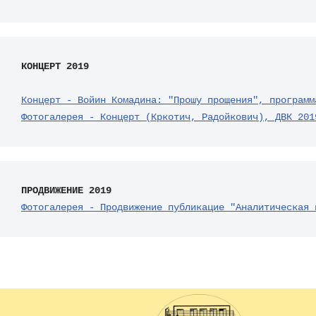
КОНЦЕРТ 2019
Концерт - Войин Комадина: "Прошу прощения", программ
Фотогалерея - Концерт (Кркотич, Радойкович), ДВК 201
ПРОДВИЖЕНИЕ 2019
Фотогалерея - Продвижение публикацие "Аналитическая 