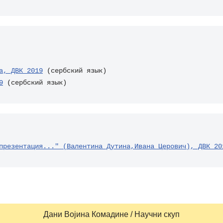
а, ДВК 2019
9
 (сербский язык)
презентация..." (Валентина Дутина,Ивана Церович), ДВК 20
Дани Војина Комадине / Научни скуп