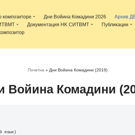
о композиторе
Дни Войина Комадини 2026
Архив Д
СИТВМТ
Документация НK СИТВМТ
Публикации
композитор
Почетна
»
Дни Войинa Комадини (2019)
и Войинa Комадини (20
й язык)