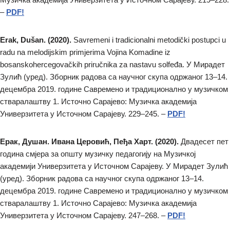
–
PDF!
Erak, Dušan. (2020).
Savremeni i tradicionalni metodički postupci u
radu na melodijskim primjerima Vojina Komadine iz
bosanskohercegovačkih priručnika za nastavu solfeđa. У Мирадет
Зулић (уред). Зборник радова са научног скупа одржаног 13–14.
децембра 2019. године Савремено и традиционално у музичком
стваралаштву 1. Источно Сарајево: Музичка академија
Универзитета у Источном Сарајеву. 229–245. –
PDF!
Ерак, Душан. Ивана Церовић, Пеђа Харт. (2020).
Двадесет пет
година смјера за општу музичку педагогију на Музичкој
академији Универзитета у Источном Сарајеву. У Мирадет Зулић
(уред). Зборник радова са научног скупа одржаног 13–14.
децембра 2019. године Савремено и традиционално у музичком
стваралаштву 1. Источно Сарајево: Музичка академија
Универзитета у Источном Сарајеву. 247–268. –
PDF!