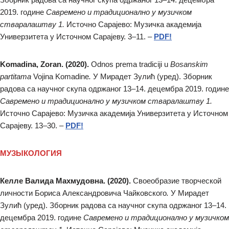
2019. године
Савремено и традиционално у музичком
стваралаштву 1.
Источно Сарајево: Музичка академија
Универзитета у Источном Сарајеву. 3–11. –
PDF!
Komadina, Zoran. (2020).
Odnos prema tradiciji u
Bosanskim
partitama
Vojina Komadine
.
У Мирадет Зулић (уред). Зборник
радова са научног скупа одржаног 13–14. децембра 2019. године
Савремено и традиционално у музичком стваралаштву 1.
Источно Сарајево: Музичка академија Универзитета у Источном
Сарајеву. 13–30. –
PDF!
МУЗЫКОЛОГИЯ
Келле Валида Махмудовна. (2020).
Своеобразие творческой
личности Бориса Александровича Чайковского
.
У Мирадет
Зулић (уред). Зборник радова са научног скупа одржаног 13–14.
децембра 2019. године
Савремено и традиционално у музичком