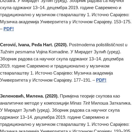
Dizdara. У Мирадет Зулић (уред). Зборник радова са научног
скупа одржаног 13–14. децембра 2019. године Савремено и
традиционално у музичком стваралаштву 1. Источно Сарајево:
Музичка академија Универзитета у Источном Сарајеву. 153–175.
–
PDF!
Cerović, Ivana, Peđa Hart. (2020).
Postmoderna polistilističnost u
Tužnim pesmama
Vojina Komadine. У Мирадет Зулић (уред).
Зборник радова са научног скупа одржаног 13–14. децембра
2019. године Савремено и традиционално у музичком
стваралаштву 1. Источно Сарајево: Музичка академија
Универзитета у Источном Сарајеву. 177–191. –
PDF!
Зеленовић, Милена. (2020).
Примјена теорије скупова као
аналитичке методе у композицији
Minas Tirit
Милоша Заткалика.
У Мирадет Зулић (уред). Зборник радова са научног скупа
одржаног 13–14. децембра 2019. године Савремено и
традиционално у музичком стваралаштву 1. Источно Сарајево:
Музичка академија Универзитета у Источном Сарајеву. 193–205.