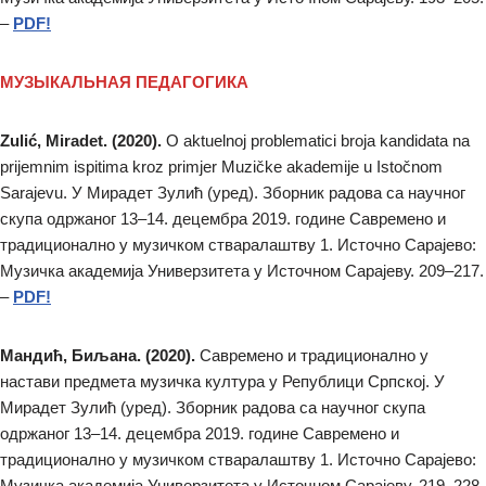
–
PDF!
МУЗЫКАЛЬНАЯ ПЕДАГОГИКА
Zulić, Miradet. (2020).
O aktuelnoj problematici broja kandidata na
prijemnim ispitima kroz primjer Muzičke akademije u Istočnom
Sarajevu. У Мирадет Зулић (уред). Зборник радова са научног
скупа одржаног 13–14. децембра 2019. године Савремено и
традиционално у музичком стваралаштву 1. Источно Сарајево:
Музичка академија Универзитета у Источном Сарајеву. 209–217.
–
PDF!
Мандић, Биљана. (2020).
Савремено и традиционално у
настави предмета музичка култура у Републици Српској. У
Мирадет Зулић (уред). Зборник радова са научног скупа
одржаног 13–14. децембра 2019. године Савремено и
традиционално у музичком стваралаштву 1. Источно Сарајево:
Музичка академија Универзитета у Источном Сарајеву. 219–228.