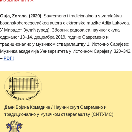
Guja, Zorana. (2020).
Savremeno i tradicionalno u stvaralaštvu
bosanskohercegovačkog autora elektronske muzike Adija Lukovca.
У Мирадет Зулић (уред). Зборник радова са научног скупа
одржаног 13–14. децембра 2019. године Савремено и
традиционално у музичком стваралаштву 1. Источно Сарајево:
Музичка академија Универзитета у Источном Сарајеву. 329–342.
–
PDF!
Дани Војина Комадине / Научни скуп Савремено и
традиционално у музичком стваралаштву (СИТУМС)