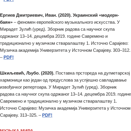
Ергиев Дмитриевич, Иван. (2020). Украинский «модерн-
баян»
– феномен европейского музыкального искусства. У
Мирадет Зулић (уред). Зборник радова са научног скупа
одржаног 13–14. децембра 2019. године Савремено и
традиционално у музичком стваралаштву 1. Источно Сарајево:
Музичка академија Универзитета у Источном Сарајеву. 303–312.
–
PDF!
Шкиљевић, Љубо. (2020).
Поставка прстореда на дугметарској
хармоници као један од предуслова за успјешно савладавање
извођачког репертоара. У Мирадет Зулић (уред). Зборник
радова са научног скупа одржаног 13–14. децембра 2019. године
Савремено и традиционално у музичком стваралаштву 1.
Источно Сарајево: Музичка академија Универзитета у Источном
Сарајеву. 313–325. –
PDF!
МУЗЫКА МИРА