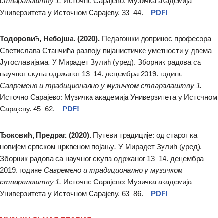
стваралаштву 1.
Источно Сарајево: Музичка академија
Универзитета у Источном Сарајеву. 33–44. –
PDF!
Тодоровић, Небојша. (2020).
Педагошки допринос професора
Светислава Станчића развоју пијанистичке уметности у двема
Југославијама
.
У Мирадет Зулић (уред). Зборник радова са
научног скупа одржаног 13–14. децембра 2019. године
Савремено и традиционално у музичком стваралаштву 1.
Источно Сарајево: Музичка академија Универзитета у Источном
Сарајеву. 45–62. –
PDF!
Ђоковић, Предраг. (2020).
Путеви традиције: од старог ка
новијем српском црквеном појању
.
У Мирадет Зулић (уред).
Зборник радова са научног скупа одржаног 13–14. децембра
2019. године
Савремено и традиционално у музичком
стваралаштву 1.
Источно Сарајево: Музичка академија
Универзитета у Источном Сарајеву. 63–86. –
PDF!