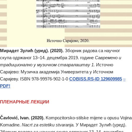
Мирадет Зулић (уред). (2020).
Зборник радова са научног
скупа одржаног 13–14. децембра 2019. године
Савремено и
традиционално у музичком стваралаштву 1.
Источно
Сарајево: Музичка академија Универзитета у Источном
Сарајеву. ISBN 978-99976-902-1-0
COBISS.RS-ID 129609985
–
PDF!
ПЛЕНАРНЫЕ ЛЕКЦИИ
Čavlović, Ivan. (2020).
Kompozitorsko-stilske mijene u opusu Vojina
Komadine.
Nacrt za estetiku stvaranja.
У Мирадет Зулић (уред).
Зборник радова са научног скупа одржаног 13–14. децембра