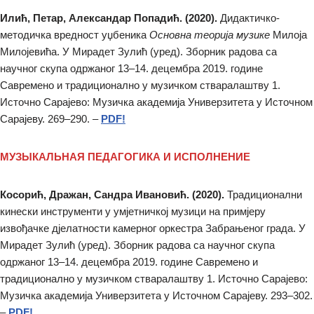
Илић, Петар, Александар Попадић. (2020).
Дидактичко-
методичка вредност уџбеника
Основна теорија музике
Милоја
Милојевића. У Мирадет Зулић (уред). Зборник радова са
научног скупа одржаног 13–14. децембра 2019. године
Савремено и традиционално у музичком стваралаштву 1.
Источно Сарајево: Музичка академија Универзитета у Источном
Сарајеву. 269–290. –
PDF!
МУЗЫКАЛЬНАЯ ПЕДАГОГИКА И ИСПОЛНЕНИЕ
Косорић, Дражан, Сандра Ивановић. (2020).
Традиционални
кинески инструменти у умјетничкој музици на примјеру
извођачке дјелатности камерног оркестра Забрањеног града. У
Мирадет Зулић (уред). Зборник радова са научног скупа
одржаног 13–14. децембра 2019. године Савремено и
традиционално у музичком стваралаштву 1. Источно Сарајево:
Музичка академија Универзитета у Источном Сарајеву. 293–302.
–
PDF!