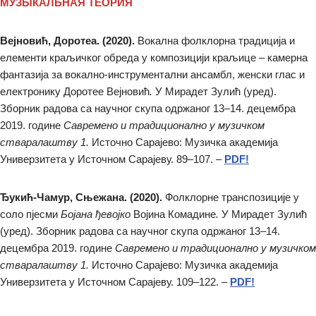
МУЗЫКАЛЬНАЯ ТЕОРИЯ
Вејновић, Доротеа. (2020).
Вокална фолклорна традиција и
елементи краљичког обреда у композицији краљице – камерна
фантазија за вокално-инструментални ансамбл, женски глас и
електронику Доротее Вејновић
.
У Мирадет Зулић (уред).
Зборник радова са научног скупа одржаног 13–14. децембра
2019. године
Савремено и традиционално у музичком
стваралаштву 1.
Источно Сарајево: Музичка академија
Универзитета у Источном Сарајеву. 89–107. –
PDF!
Ђукић-Чамур, Сњежана. (2020).
Фолклорне транспозиције у
соло пјесми
Бојана ђевојко
Војина Комадине
.
У Мирадет Зулић
(уред). Зборник радова са научног скупа одржаног 13–14.
децембра 2019. године
Савремено и традиционално у музичком
стваралаштву 1.
Источно Сарајево: Музичка академија
Универзитета у Источном Сарајеву. 109–122. –
PDF!