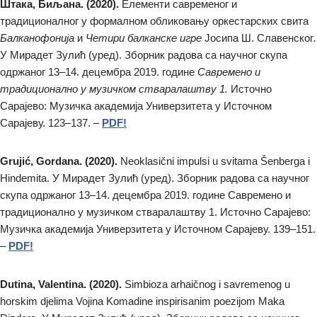
Штака, Биљана. (2020).
Елементи савременог и
традиционалног у формалном обликовању оркестарских свита
Балкaнофонија
и
Четири балканске игре
Јосипа Ш. Славенског
.
У Мирадет Зулић (уред). Зборник радова са научног скупа
одржаног 13–14. децембра 2019. године
Савремено и
традиционално у музичком стваралаштву 1.
Источно
Сарајево: Музичка академија Универзитета у Источном
Сарајеву. 123–137. –
PDF!
Grujić, Gordana. (2020).
Neoklasični impulsi u svitama Šenberga i
Hindemita. У Мирадет Зулић (уред). Зборник радова са научног
скупа одржаног 13–14. децембра 2019. године Савремено и
традиционално у музичком стваралаштву 1. Источно Сарајево:
Музичка академија Универзитета у Источном Сарајеву. 139–151.
–
PDF!
Dutina, Valentina. (2020).
Simbioza arhaičnog i savremenog u
horskim djelima Vojina Komadine inspirisanim poezijom Maka