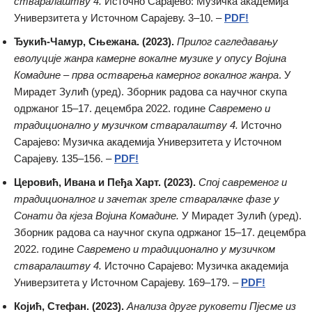
стваралаштву 4.
Источно Сарајево: Музичка академија
Универзитета у Источном Сарајеву. 3–10. –
PDF!
Ђукић-Чамур, Сњежана. (2023).
Прилог сагледавању
еволуције жанра камерне вокалне музике у опусу Војина
Комадине – прва остварења камерног вокалног жанра
. У
Мирадет Зулић (уред). Зборник радова са научног скупа
одржаног 15–17. децембра 2022. године
Савремено и
традиционално у музичком стваралаштву 4.
Источно
Сарајево: Музичка академија Универзитета у Источном
Сарајеву. 135–156. –
PDF!
Церовић, Ивана и Пеђа Харт. (2023).
Спој савременог и
традиционалног и зачетак зреле стваралачке фазе у
Сонати да кјеза Војина Комадине.
У Мирадет Зулић (уред).
Зборник радова са научног скупа одржаног 15–17. децембра
2022. године
Савремено и традиционално у музичком
стваралаштву 4.
Источно Сарајево: Музичка академија
Универзитета у Источном Сарајеву. 169–179. –
PDF!
Којић, Стефан. (2023).
Анализа друге руковети Пјесме из