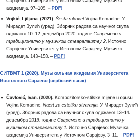
Сарајево: Универзитет у Источном Сарајеву, Музичка
академија. 97–109. –
PDF!
Vojkić, Ljiljana. (2021).
Šesta rukovet
Vojina Komadine. У
Мирадет Зулић (уред). Зборник радова са научног скупа
одржаног 10–12. децембра 2020. године
Савремено и
традиционално у музичком стваралаштву 2
. Источно
Сарајево: Универзитет у Источном Сарајеву, Музичка
академија. 143–158. –
PDF!
СИТВМТ 1 (2020), Музыкальная академия Университета
Восточного Сараево
(сербский язык)
Čavlović, Ivan. (2020).
Kompozitorsko-stilske mijene u opusu
Vojina Komadine.
Nacrt za estetiku stvaranja.
У Мирадет Зулић
(уред). Зборник радова са научног скупа одржаног 13–14.
децембра 2019. године
Савремено и традиционално у
музичком стваралаштву 1.
Источно Сарајево: Музичка
академија Универзитета у Источном Сарајеву. 3–11. –
PDF!