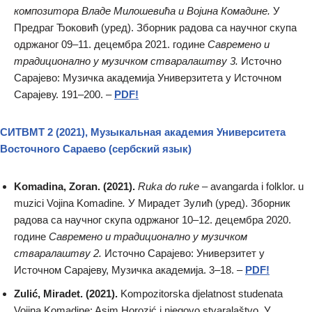
композитора Владе Милошевића и Војина Комадине.
У
Предраг Ђоковић (уред). Зборник радова са научног скупа
одржаног 09–11. децембра 2021. године
Савремено и
традиционално у музичком стваралаштву 3.
Источно
Сарајево: Музичка академија Универзитета у Источном
Сарајеву. 191–200. –
PDF!
СИТВМТ 2 (2021), Музыкальная академия Университета
Восточного Сараево
(сербский язык)
Komadina, Zoran. (2021).
Ruka do ruke
– avangarda i folklor. u
muzici Vojina Komadine
.
У Мирадет Зулић (уред). Зборник
радова са научног скупа одржаног 10–12. децембра 2020.
године
Савремено и традиционално у музичком
стваралаштву 2.
Источно Сарајево: Универзитет у
Источном Сарајеву, Музичка академија. 3–18. –
PDF!
Zulić, Miradet. (2021).
Kompozitorska djelatnost studenata
Vojina Komadine: Asim Horozić i njegovo stvaralaštvo. У