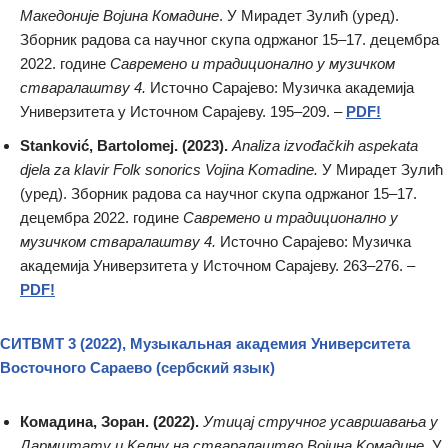
Македоније Војина Комадине
. У Мирадет Зулић (уред).
Зборник радова са научног скупа одржаног 15–17. децембра
2022. године
Савремено и традиционално у музичком
стваралаштву 4.
Источно Сарајево: Музичка академија
Универзитета у Источном Сарајеву. 195–209. –
PDF!
Stanković, Bartolomej. (2023).
Analiza izvođačkih aspekata
djela za klavir Folk sonorics Vojina Komadine.
У Мирадет Зулић
(уред). Зборник радова са научног скупа одржаног 15–17.
децембра 2022. године
Савремено и традиционално у
музичком стваралаштву 4.
Источно Сарајево: Музичка
академија Универзитета у Источном Сарајеву. 263–276. –
PDF!
СИТВМТ 3 (2022), Музыкальная академия Университета
Восточного Сараево
(сербский язык)
Комадина, Зоран. (2022).
Утицај стручног усавршавања у
Дармштату и Kелну на стваралаштво Војина Kомадине.
У