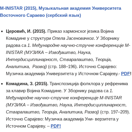
M-INISTAR (2015), Музыкальная академия Университета
Восточного Сараево
(сербский язык)
Церовић, И. (2015).
Приказ хармонског језика Војина
Комадине у структури
Опела Јасеновачког
. У Зборнику
радова са
1. Међународне научно-стручне конференције M-
INISTAR (МУЗИКА – Извођаштво, Наука,
Интердисциплинарност, Стваралаштво, Теорија,
Аналитика, Развој)
(стр. 188–196). Источно Сарајево:
Музичка aкадемија Универзитета у Источном Сарајеву.-
PDF
!
Комадина, З. (2015).
Транспозиција фолклора у рефренима
за клавир Војина Комадине. У Зборнику радова са
1.
Међународне научно–стручне конференције M-INISTAR
(МУЗИКА – Извођаштво, Наука, Интердисциплинарност,
Стваралаштво, Теорија, Аналитика, Развој)
(стр. 197–209).
Источно Сарајево: Музичка академија Уни- верзитета у
Источном Сарајеву. –
PDF!