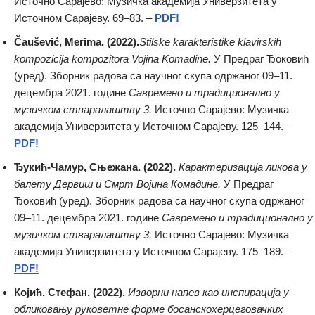
Источно Сарајево: Музичка академија Универзитета у
Источном Сарајеву. 69–83. –
PDF!
Čaušević, Merima. (2022).
Stilske karakteristike klavirskih
kompozicija kompozitora Vojina Komadine.
У Предраг Ђоковић
(уред). Зборник радова са научног скупа одржаног 09–11.
децембра 2021. године
Савремено и традиционално у
музичком стваралаштву 3.
Источно Сарајево: Музичка
академија Универзитета у Источном Сарајеву. 125–144. –
PDF!
Ђукић-Чамур, Сњежана. (2022).
Карактеризација ликова у
балету Дервиш и Смрт Војина Комадине.
У Предраг
Ђоковић (уред). Зборник радова са научног скупа одржаног
09–11. децембра 2021. године
Савремено и традиционално у
музичком стваралаштву 3.
Источно Сарајево: Музичка
академија Универзитета у Источном Сарајеву. 175–189. –
PDF!
Којић, Стефан. (2022).
Изворни напев као инспирација у
обликовању руковетне форме босанскохерцеговачких