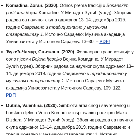
Komadina, Zoran. (2020).
Odnos prema tradiciji u
Bosanskim
partitama
Vojina Komadine
.
У Мирадет Зулић (уред). Зборник
радова са научног скупа одржаног 13–14. децембра 2019.
године
Савремено и традиционално у музичком
стваралаштву 1.
Источно Сарајево: Музичка академија
Универзитета у Источном Сарајеву. 13–30. –
PDF!
Ђукић-Чамур, Сњежана. (2020).
Фолклорне транспозиције у
соло пјесми
Бојана ђевојко
Војина Комадине
.
У Мирадет
Зулић (уред). Зборник радова са научног скупа одржаног 13–
14. децембра 2019. године
Савремено и традиционално у
музичком стваралаштву 1.
Источно Сарајево: Музичка
академија Универзитета у Источном Сарајеву. 109–122. –
PDF!
Dutina, Valentina. (2020).
Simbioza arhaičnog i savremenog u
horskim djelima Vojina Komadine inspirisanim poezijom Maka
Dizdara. У Мирадет Зулић (уред). Зборник радова са научног
скупа одржаног 13–14. децембра 2019. године Савремено и
традиционално у музичком стваралаштву 1. Источно