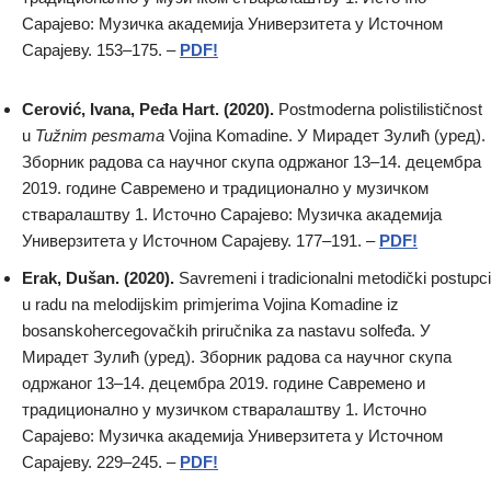
Сарајево: Музичка академија Универзитета у Источном
Сарајеву. 153–175. –
PDF!
Cerović, Ivana, Peđa Hart. (2020).
Postmoderna polistilističnost
u
Tužnim pesmama
Vojina Komadine. У Мирадет Зулић (уред).
Зборник радова са научног скупа одржаног 13–14. децембра
2019. године Савремено и традиционално у музичком
стваралаштву 1. Источно Сарајево: Музичка академија
Универзитета у Источном Сарајеву. 177–191. –
PDF!
Erak, Dušan. (2020).
Savremeni i tradicionalni metodički postupci
u radu na melodijskim primjerima Vojina Komadine iz
bosanskohercegovačkih priručnika za nastavu solfeđa. У
Мирадет Зулић (уред). Зборник радова са научног скупа
одржаног 13–14. децембра 2019. године Савремено и
традиционално у музичком стваралаштву 1. Источно
Сарајево: Музичка академија Универзитета у Источном
Сарајеву. 229–245. –
PDF!