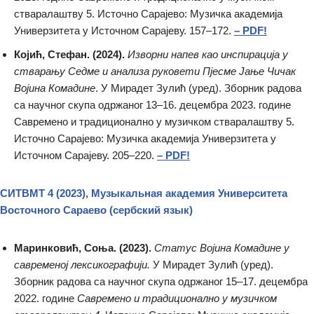
стваралаштву 5. Источно Сарајево: Музичка академија
Универзитета у Источном Сарајеву. 157–172.
– PDF!
Којић, Стефан. (2024).
Изворни напев као инспирација у
стварању Седме и анализа руковети Пјесме Јање Чичак
Војина Комадине
. У Мирадет Зулић (уред). Зборник радова
са научног скупа одржаног 13–16. децембра 2023. године
Савремено и традиционално у музичком стваралаштву 5.
Источно Сарајево: Музичка академија Универзитета у
Источном Сарајеву. 205–220.
– PDF!
СИТВМТ 4 (2023), Музыкальная академия Университета
Восточного Сараево
(сербский язык)
Маринковић, Соња. (2023).
Статус Војина Комадине у
савременој лексикографији.
У Мирадет Зулић (уред).
Зборник радова са научног скупа одржаног 15–17. децембра
2022. године
Савремено и традиционално у музичком