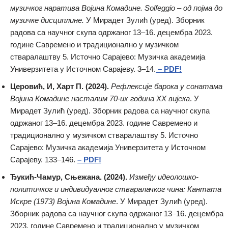
музичког наратива Војина Комадине. Solfeggio – од појма до
музичке дисциплине.
У Мирадет Зулић (уред). Зборник
радова са научног скупа одржаног 13–16. децембра 2023.
године Савремено и традиционално у музичком
стваралаштву 5. Источно Сарајево: Музичка академија
Универзитета у Источном Сарајеву. 3–14.
– PDF!
Церовић, И, Харт П. (2024).
Рефлексије барока у сонатама
Војина Комадине насталим 70-их година XX вијека
. У
Мирадет Зулић (уред). Зборник радова са научног скупа
одржаног 13–16. децембра 2023. године Савремено и
традиционално у музичком стваралаштву 5. Источно
Сарајево: Музичка академија Универзитета у Источном
Сарајеву. 133–146.
– PDF!
Ђукић-Чамур, Сњежана. (2024).
Између идеолошко-
политичког и индивидуалног стваралачког чина: Кантата
Искре (1973) Војина Комадине
. У Мирадет Зулић (уред).
Зборник радова са научног скупа одржаног 13–16. децембра
2023. године Савремено и традиционално у музичком