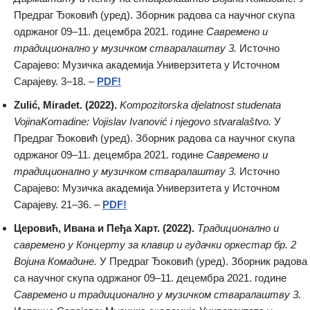
Предраг Ђоковић (уред). Зборник радова са научног скупа
одржаног 09–11. децембра 2021. године
Савремено и
традиционално у музичком стваралаштву 3.
Источно
Сарајево: Музичка академија Универзитета у Источном
Сарајеву. 3–18. –
PDF!
Zulić, Miradet. (2022).
Kompozitorska djelatnost studenata
VojinaKomadine: Vojislav Ivanović i njegovo stvaralaštvo.
У
Предраг Ђоковић (уред). Зборник радова са научног скупа
одржаног 09–11. децембра 2021. године
Савремено и
традиционално у музичком стваралаштву 3.
Источно
Сарајево: Музичка академија Универзитета у Источном
Сарајеву. 21–36. –
PDF!
Церовић, Ивана и Пеђа Харт. (2022).
Традиционално и
савремено у Концерту за клавир и гудачки оркестар бр. 2
Војина Комадине.
У Предраг Ђоковић (уред). Зборник радова
са научног скупа одржаног 09–11. децембра 2021. године
Савремено и традиционално у музичком стваралаштву 3.