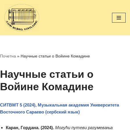
Перейти
к
содержимому
Почетна
»
Научные статьи о Войине Комадине
Научные статьи о
Войине Комадине
СИТВМТ 5 (2024), Музыкальная академия Университета
Восточного Сараево
(сербский язык)
Каран, Гордана. (2024).
Могући путеви разумевања