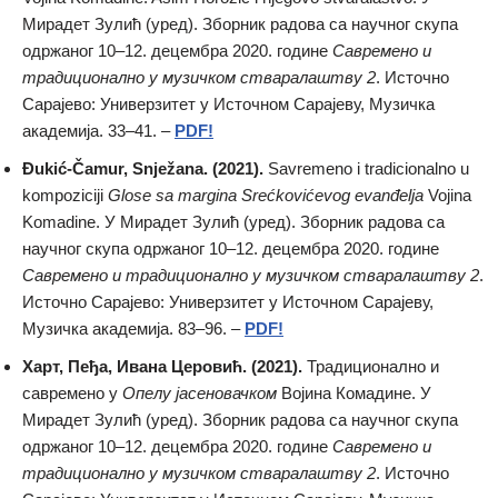
Мирадет Зулић (уред). Зборник радова са научног скупа
одржаног 10–12. децембра 2020. године
Савремено и
традиционално у музичком стваралаштву 2
. Источно
Сарајево: Универзитет у Источном Сарајеву, Музичка
академија. 33–41. –
PDF!
Đukić-Čamur, Snježana. (2021).
Savremeno i tradicionalno u
kompoziciji
Glose sa margina Srećkovićevog evanđelja
Vojina
Komadine. У Мирадет Зулић (уред). Зборник радова са
научног скупа одржаног 10–12. децембра 2020. године
Савремено и традиционално у музичком стваралаштву 2
.
Источно Сарајево: Универзитет у Источном Сарајеву,
Музичка академија. 83–96. –
PDF!
Харт, Пеђа, Ивана Церовић. (2021).
Традиционално и
савремено у
Опелу јасеновачком
Војина Комадине. У
Мирадет Зулић (уред). Зборник радова са научног скупа
одржаног 10–12. децембра 2020. године
Савремено и
традиционално у музичком стваралаштву 2
. Источно