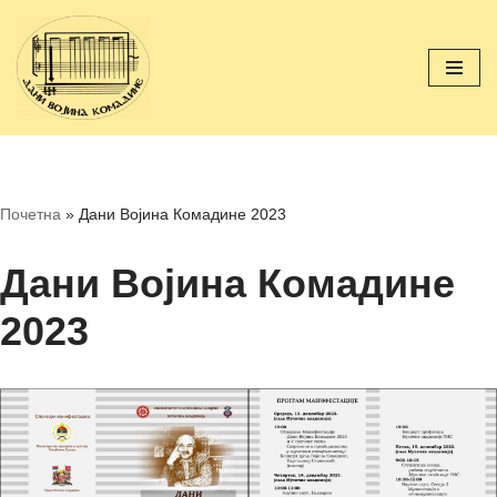
Скочи
на
садржај
Почетна
»
Дани Војина Комадине 2023
Дани Војина Комадине
2023