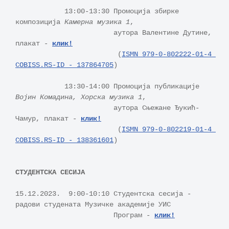
            13:00-13:30 Промоција збирке 
композиција 
Камерна музика 1
, 

                        аутора Валентине Дутине, 
плакат - 
клик!
                         (
ISMN 979-0-802222-01-4 
COBISS.RS-ID - 137864705
) 

            13:30-14:00 Промоција публикације 
Војин Комадина, Хорска музика 1
, 

                        аутора Сњежане Ђукић-
Чамур, плакат - 
клик!
                         (
ISMN 979-0-802219-01-4 
COBISS.RS-ID - 138361601
) 

15.12.2023.  9:00-10:10 Студентска сесија - 
радови студената Музичке академије УИС

                        Програм - 
клик!