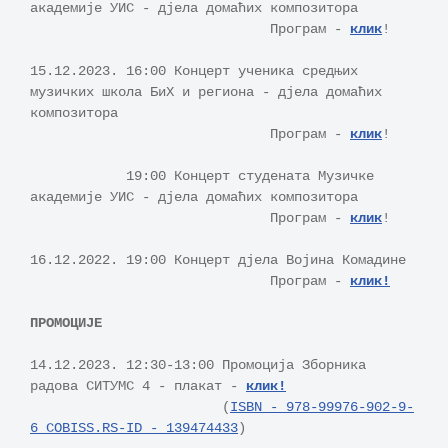
академије УИС - дјела домаћих композитора 

                              Програм - 
клик
!                              

15.12.2023. 16:00 Концерт ученика средњих 
музичких школа БиХ и региона - дјела домаћих 
композитора

                              Програм - 
клик
!

            19:00 Концерт студената Музичке 
академије УИС - дјела домаћих композитора 

                              Програм - 
клик
!

16.12.2022. 19:00 Концерт дјела Војина Комадине

                              Програм - 
клик!
ПРОМОЦИЈЕ
14.12.2023. 12:30-13:00 Промоција Зборника 
радова СИТУМС 4 - плакат - 
клик!
                        (
ISBN - 978-99976-902-9-
6 COBISS.RS-ID - 139474433
) 
