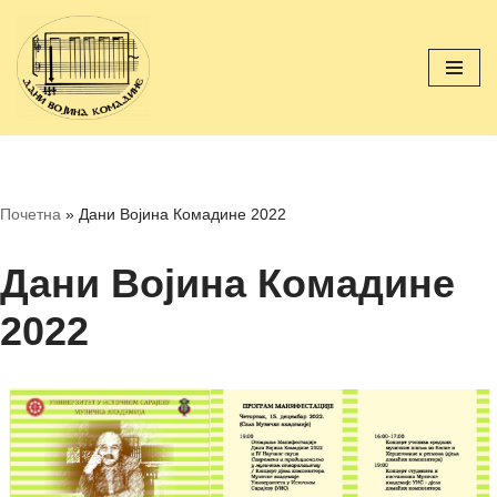
Скочи
на
садржај
Почетна
»
Дани Војина Комадине 2022
Дани Војина Комадине
2022