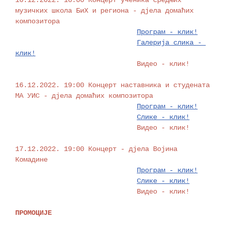
16.12.2022. 16:00 Концерт ученика средњих 
музичких школа БиХ и региона - дјела домаћих 
композитора

Програм - клик!
Галерија слика - 
клик!
                              Видео - клик!

16.12.2022. 19:00 Концерт наставника и студената 
МА УИС - дјела домаћих композитора 

Програм - клик!
Слике - клик!
                              Видео - клик!

17.12.2022. 19:00 Концерт - дјела Војина 
Комадине

Програм - клик!
Слике - клик!
                              Видео - клик!

ПРОМОЦИЈЕ