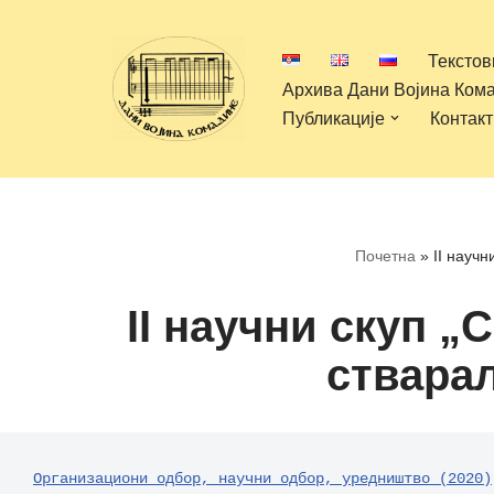
Текстов
Скочи
Архива Дани Војина Ком
на
Публикације
Контакт
садржај
Почетна
»
II науч
II научни скуп 
стварал
Организациони одбор, научни одбор, уредништво (2020)