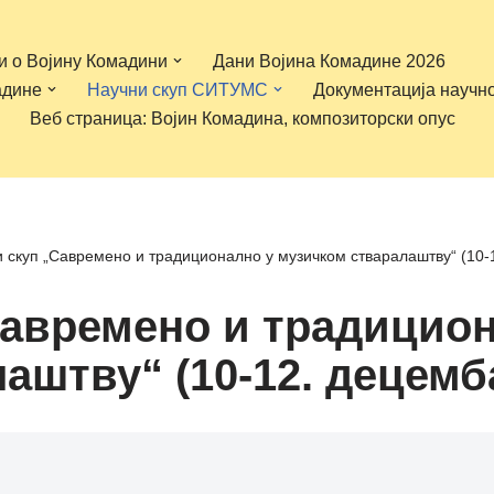
и о Војину Комадини
Дани Војина Комадине 2026
адине
Научни скуп СИТУМС
Документација научн
Веб страница: Војин Комадина, композиторски опус
ни скуп „Савремено и традиционално у музичком стваралаштву“ (10-
„Савремено и традицио
аштву“ (10-12. децемб