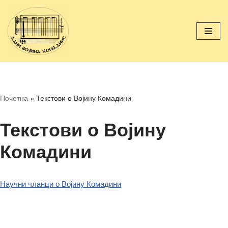
Скочи
на
садржај
Почетна
»
Текстови о Војину Комадини
Текстови о Војину
Комадини
Научни чланци о Војину Комадини