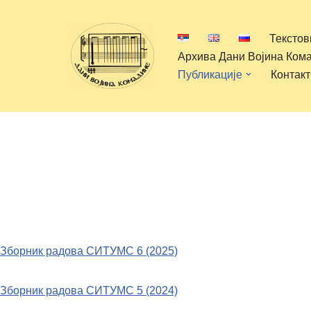
Текстов
Скочи
Архива Дани Војина Ком
на
Публикације
Контакт
садржај
Зборник радова СИТУМС 6 (2025)
Зборник радова СИТУМС 5 (2024)