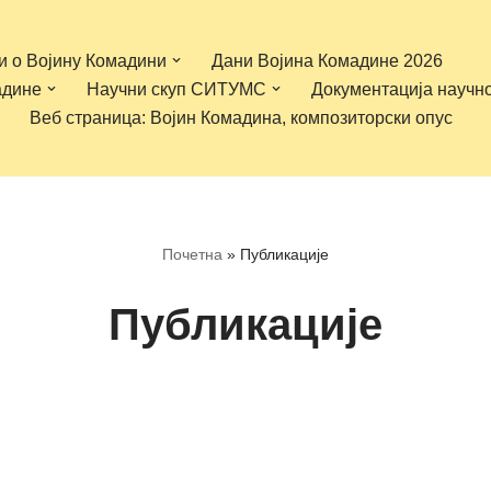
и о Војину Комадини
Дани Војина Комадине 2026
адине
Научни скуп СИТУМС
Документација научн
Веб страница: Војин Комадина, композиторски опус
Почетна
»
Публикације
Публикације