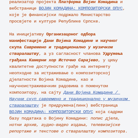
реализатор пројекта 
Платформа Војин Комадина
 и 
вебстранице 
ВОЈИН КОМАДИНА: КОМПОЗИТОРСКИ ОПУС
, 
које је финансијски подржало Министарство 
просвјете и културе Републике Српске.  

На иницијативу 
Организацоног одбора 
манифестације 
Дани Војина Комадине
и научног 
скупа 
Савремено и традиционално у музичком 
стваралаштву
, а уз сагласност чланова 
Удружења 
грађана 
Камерни хор Источно Сарајево
, у циљу 
квалитетне доступности грађе на интернету 
неопходне за истраживање о композиторској 
дјелатности Војина Комадине, као и 
научноистраживачким радовима о поменутом 
композитору, на сајту 
Дани Војина Комадине / 
Научни скуп савремено и традиционално у музичком 
стваралаштву
је придружена(линк) вебстраница 
ВОЈИН КОМАДИНА: КОМПОЗИТОРСКИ ОПУС
 која садржи 
базу података о Војину Комадини: 
попис дјела, 
нотни архив, аудио-видео издања, телевизијске 
репортаже и текстове о стваралаштву
композитора
. 
