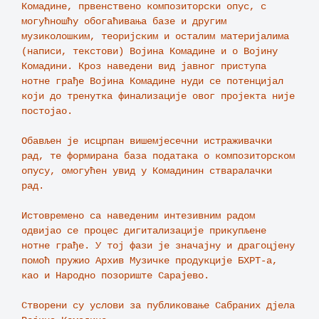
Комадине, првенствено композиторски опус, с 
могућношћу oбогаћивања базе и другим 
музиколошким, теоријским и осталим материјалима 
(написи, текстови) Војина Комадине и о Војину 
Комадини. Кроз наведени вид јавног приступа 
нотне грађе Војина Комадине нуди се потенцијал 
који до тренутка финализације овог пројекта није 
постојао.

Обављен је исцрпан вишемјесечни истраживачки 
рад, те формирана база података о композиторском 
опусу, омогућен увид у Комадинин стваралачки 
рад.

Истовремено са наведеним интезивним радом 
одвијао се процес дигитализације прикупљене 
нотне грађе. У тој фази је значајну и драгоцјену 
помоћ пружио Архив Музичке продукције БХРТ-а, 
као и Народно позориште Сарајево.

Створени су услови за публиковање Сабраних дјела 