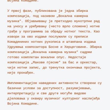
Војина Комадине.

У првој фази, публикована је једна збирка 
композиција, под називом „Вокална камерна 
музика“. Објављивању је претходио мукотрпни рад 
на уносу и уређивању (често врло сложене) нотне 
грађе у програмима за обраду нотног текста. Као 
извори за ово издање послужили су преписи 
Комадининих нотних рукописа и штампана издања 
Удружења композитора Босне и Херцеговине. Збирка 
композиција „Вокална камерна музика“ садржи 
готово комплетан вокални опус. Недостаје 
композиција „Макове пјесме“ за бас и оркестар, 
чији нотни запис, до тренутка окончања пројекта, 
није пронађен.

Имплементацијом наведених активности створени су 
базични услови за доступност, разумијевање, 
интерпретацију и све друге могуће видове 
дјеловања у оквиру музичког културног наслијеђа 
Војина Комадине.
