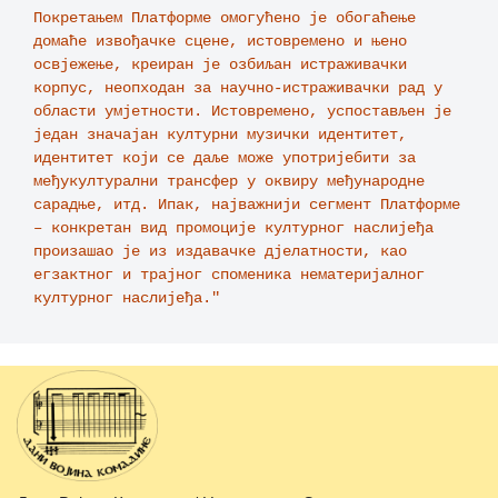
Покретањем Платформе омогућено је обогаћење 
домаће извођачке сцене, истовремено и њено 
освјежење, креиран је озбиљан истраживачки 
корпус, неопходан за научно-истраживачки рад у 
области умјетности. Истовремено, успостављен је 
један значајан културни музички идентитет, 
идентитет који се даље може употријебити за 
међукултурални трансфер у оквиру међународне 
сарадње, итд. Ипак, најважнији сегмент Платформе 
– конкретан вид промоције културног наслијеђа 
произашао је из издавачке дјелатности, као 
егзактног и трајног споменика нематеријалног 
културног наслијеђа."