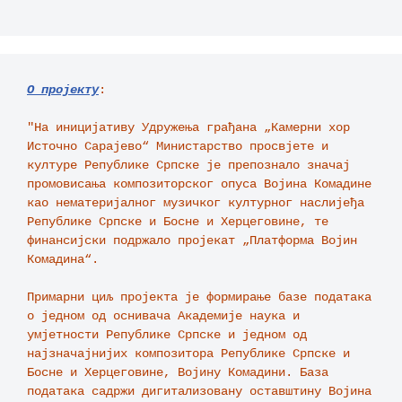
О пројекту
:

"На иницијативу Удружења грађана „Камерни хор 
Источно Сарајево“ Министарство просвјете и 
културе Републике Српске је препознало значај 
промовисања композиторског опуса Војина Комадине 
као нематеријалног музичког културног наслијеђа 
Републике Српске и Босне и Херцеговине, те 
финансијски подржало пројекат „Платформа Војин 
Комадина“.

Примарни циљ пројекта је формирање базе података 
о једном од оснивача Академије наука и 
умјетности Републике Српске и једном од 
најзначајнијих композитора Републике Српске и 
Босне и Херцеговине, Војину Комадини. База 
података садржи дигитализовану оставштину Војина 