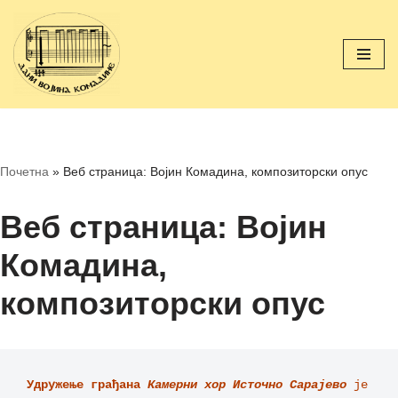
Скочи
на
садржај
Почетна
»
Веб страница: Војин Комадина, композиторски опус
Веб страница: Војин
Комадина,
композиторски опус
Удружење грађана 
Камерни хор Источно Сарајево
је 