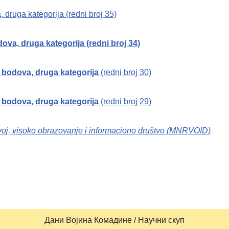
ruga kategorija (redni broj 35)
a, druga kategorija (redni broj 34)
bodova, druga kategorija
(redni broj 30)
bodova, druga kategorija
(redni broj 29)
voj, visoko obrazovanje i informaciono društvo (MNRVOID)
Дани Војина Комадине / Научни скуп