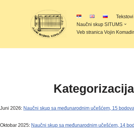
Tekstovi
Скочи
Naučni skup SITUMS
на
Veb stranica Vojin Komadi
садржај
Kategorizacij
Juni 2026:
Naučni skup sa međunarodnim učešćem, 15 bodova, d
Oktobar 2025:
Naučni skup sa međunarodnim učešćem, 14 bodova