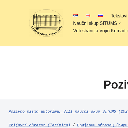
Tekstovi
Скочи
Naučni skup SITUMS
на
Veb stranica Vojin Komadi
садржај
Pozi
Pozivno pismo autorima, VIII naučni skup SITUMS (202
Prijavni obrazac (latinica)
 / 
Пријавни образац (ћири