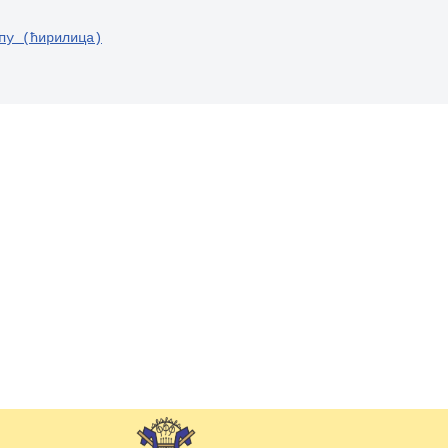
пу (ћирилица)