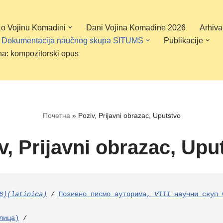
 o Vojinu Komadini
Dani Vojina Komadine 2026
Arhiva
Dokumentacija naučnog skupa SITUMS
Publikacije
na: kompozitorski opus
Почетна
»
Poziv, Prijavni obrazac, Uputstvo
v, Prijavni obrazac, Upu
6)(latinica)
 / 
Позивно писмо ауторима, 
V
III научни скуп 
лица)
 /