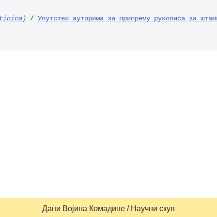
tinica)
 / 
Упутство ауторима за припрему рукописа за штам
Дани Војина Комадине / Научни скуп