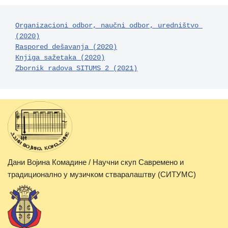
Оrganizacioni odbor, naučni odbor, uredništvo 
(2020)
Rаspored dešavanja (2020)
Кnjiga sažetaka (2020)
Zbornik radova SITUMS 2 (2021)
Дани Војина Комадине / Научни скуп Савремено и
традиционално у музичком стваралаштву (СИТУМС)