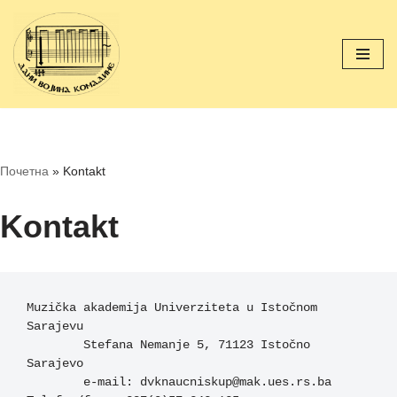
Скочи
на
садржај
Почетна
»
Kontakt
Kontakt
Muzička akademija Univerziteta u Istočnom 
Sarajevu 

	Stefana Nemanje 5, 71123 Istočno 
Sarajevo

	e-mail: dvknaucniskup@mak.ues.rs.ba
