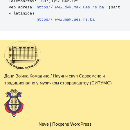
Telefon/fax: +387(0)57 342-125

Veb adresa: 
https//:www.dvk.mak.ues.rs.ba 
 (sajt 
- latinica)

https//:www.mak.ues.rs.ba
Дани Војина Комадине / Научни скуп Савремено и
традиционално у музичком стваралаштву (СИТУМС)
Neve
| Покреће
WordPress