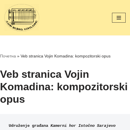
Скочи
на
садржај
Почетна
»
Veb stranica Vojin Komadina: kompozitorski opus
Veb stranica Vojin
Komadina: kompozitorski
opus
Udruženje građana 
Kamerni hor Istočno Sarajevo