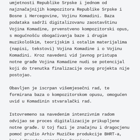
umjetnosti Republike Srpske i jednom od 
najznačajnijih kompozitora Republike Srpske i 
Bosne i Hercegovine, Vojinu Komadini. Baza 
podataka sadrži digitalizovanu zaostavštinu 
Vojina Komadine, prvenstveno kompozitorski opus, 
s mogućnošću obogaćivanja baze i drugim 
muzikološkim, teorijskim i ostalim materijalima 
(napisi, tekstovi) Vojina Komadine i o Vojinu 
Komadini. Kroz navedeni vid javnog pristupa 
notne građe Vojina Komadine nudi se potencijal 
koji do trenutka finalizacije ovog projekta nije 
postojao.

Obavljen je iscrpan višemjesečni rad, te 
formirana baza o kompozitorskom opusu, omogućen 
uvid u Komadinin stvaralački rad. 

Istovremeno sa navedenim intenzivnim radom 
odvijao se proces digitalizacije prikupljene 
notne građe. U toj fazi je značajnu i dragocjenu 
pomoć pružio Arhiv Muzičke produkcije BHRT-a, 