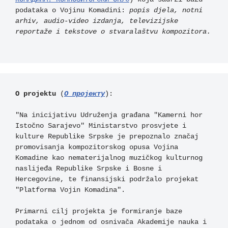
podataka o Vojinu Komadini: 
popis djela, notni 
arhiv, audio-video izdanja, televizijske 
reportaže i tekstove o stvaralaštvu kompozitora.
O projektu
 (
О пројекту
):

"Na inicijativu Udruženja građana "Kamerni hor 
Istočno Sarajevo" Ministarstvo prosvjete i 
kulture Republike Srpske je prepoznalo značaj 
promovisanja kompozitorskog opusa Vojina 
Komadine kao nematerijalnog muzičkog kulturnog 
naslijeđa Republike Srpske i Bosne i 
Hercegovine, te finansijski podržalo projekat 
"Platforma Vojin Komadina". 

Primarni cilj projekta je formiranje baze 
podataka o jednom od osnivača Akademije nauka i 