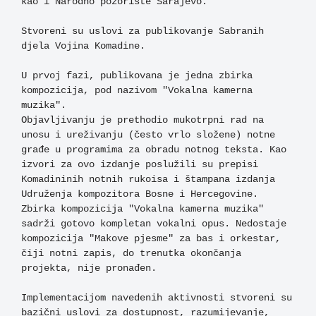
kao i Narodno pozorište Sarajevo. 

Stvoreni su uslovi za publikovanje Sabranih 
djela Vojina Komadine. 

U prvoj fazi, publikovana je jedna zbirka 
kompozicija, pod nazivom "Vokalna kamerna 
muzika". 

Objavljivanju je prethodio mukotrpni rad na 
unosu i ureživanju (često vrlo složene) notne 
građe u programima za obradu notnog teksta. Kao 
izvori za ovo izdanje poslužili su prepisi 
Komadininih notnih rukoisa i štampana izdanja 
Udruženja kompozitora Bosne i Hercegovine. 
Zbirka kompozicija "Vokalna kamerna muzika" 
sadrži gotovo kompletan vokalni opus. Nedostaje 
kompozicija "Makove pjesme" za bas i orkestar, 
čiji notni zapis, do trenutka okončanja 
projekta, nije pronađen.

Implementacijom navedenih aktivnosti stvoreni su 
bazični uslovi za dostupnost, razumijevanje, 