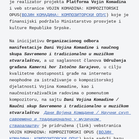
je realizator projekta 
Platforma Vojin Komadina
i veb stranice VOJIN KOMADINA: KOMPOZITORSKI 
OPUS(
ВОЈИН КОМАДИНА: КОМПОЗИТОРСКИ ОПУС
) koje je 
finansijski podržalo Ministarstvo prosvjete i 
kulture Republike Srpske.   

Na inicijativu 
Organizacionog odbora 
manifestacije 
Dani Vojina Komadine 
i naučnog 
skupa 
Savremeno i tradicionalno u muzičkom 
stvaralaštvu
, 
a uz saglasnost članova 
Udruženja 
građana 
Kamerni hor Istočno Sarajevo
, u cilju 
kvalitetne dostupnosti građe na internetu 
neophodne za istraživanje o kompozitorskoj 
djelatnosti Vojina Komadine, kao i 
naučnoistraživačkim radovima o pomenutom 
kompozitoru, na sajtu 
Dani Vojina Komadine / 
Naučni skup
Savremeno i tradicionalno u muzičkom 
stvaralaštvu
Дани Војина Комадине / Научни скуп 
савремено и традиционално у музичком 
стваралаштву
je pridružena (link) vebstranica 
VOJIN KOMADINA: KOMPOZITORSKI OPUS (
ВОЈИН 
КОМАДИНА: КОМПОЗИТОРСКИ ОПУС
) koja sadrži bazu 