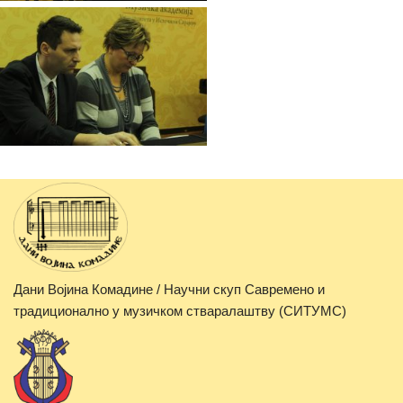
Дани Војина Комадине / Научни скуп Савремено и
традиционално у музичком стваралаштву (СИТУМС)