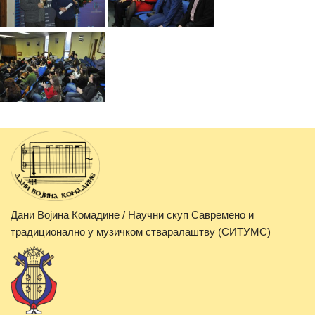
Дани Војина Комадине / Научни скуп Савремено и
традиционално у музичком стваралаштву (СИТУМС)