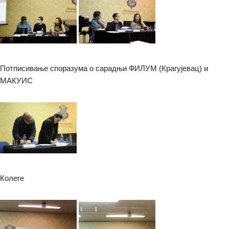
Потписивање споразума о сарадњи ФИЛУМ (Крагујевац) и
МАКУИС
Колеге